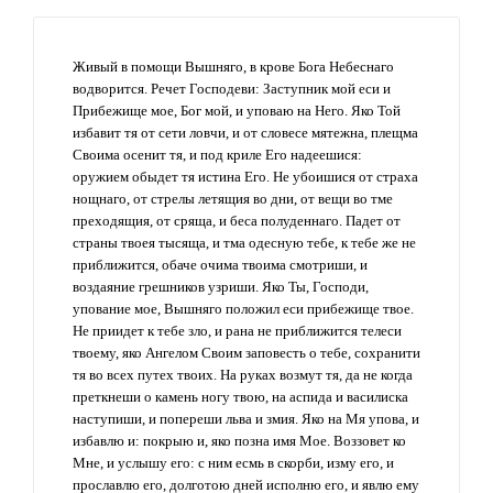
Живый в помощи Вышняго, в крове Бога Небеснаго
водворится. Речет Господеви: Заступник мой еси и
Прибежище мое, Бог мой, и уповаю на Него. Яко Той
избавит тя от сети ловчи, и от словесе мятежна, плещма
Своима осенит тя, и под криле Его надеешися:
оружием обыдет тя истина Его. Не убоишися от страха
нощнаго, от стрелы летящия во дни, от вещи во тме
преходящия, от сряща, и беса полуденнаго. Падет от
страны твоея тысяща, и тма одесную тебе, к тебе же не
приближится, обаче очима твоима смотриши, и
воздаяние грешников узриши. Яко Ты, Господи,
упование мое, Вышняго положил еси прибежище твое.
Не приидет к тебе зло, и рана не приближится телеси
твоему, яко Ангелом Своим заповесть о тебе, сохранити
тя во всех путех твоих. На руках возмут тя, да не когда
преткнеши о камень ногу твою, на аспида и василиска
наступиши, и попереши льва и змия. Яко на Мя упова, и
избавлю и: покрыю и, яко позна имя Мое. Воззовет ко
Мне, и услышу его: с ним есмь в скорби, изму его, и
прославлю его, долготою дней исполню его, и явлю ему