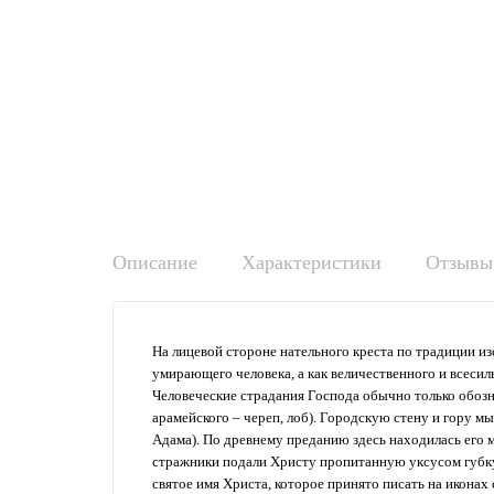
Описание
Характеристики
Отзывы 
На лицевой стороне нательного креста по традиции и
умирающего человека, а как величественного и всесил
Человеческие страдания Господа обычно только обозн
арамейского – череп, лоб). Городскую стену и гору 
Адама). По древнему преданию здесь находилась его м
стражники подали Христу пропитанную уксусом губку,
святое имя Христа, которое принято писать на икона