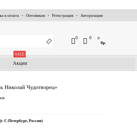
ка и оплата
Оптовикам
Регистрация
Авторизация
0
0
0
0р.
SALE
Акции
ль Николай Чудотворец»
зыв
(г. С-Петербург, Россия)