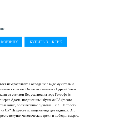
ние
КУПИТЬ В 1 КЛИК
вает нам распятого Господа не в виде мучительно
ательных крестах Он часто именуется Царем Славы.
пят за стенами Иерусалима на горе Голгофа (с
т череп Адама, подписанный буквами ГА (голова
ть и копие, обозначенные буквами Т и К. На трости
 ли Он? На кресте помещены еще две надписи. Это
ресте искупил человеческие грехи и победил смерть.