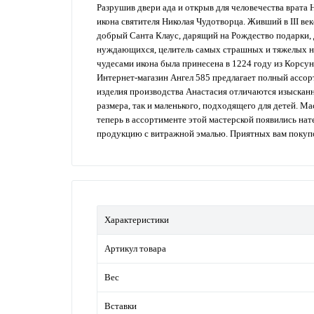
Разрушив двери ада и открыв для человечества врата
икона святителя Николая Чудотворца. Живший в III ве
добрый Санта Клаус, дарящий на Рождество подарки,
нуждающихся, целитель самых страшных и тяжелых нед
чудесами икона была принесена в 1224 году из Корсун
Интернет-магазин Ангел 585 предлагает полный ассо
изделия производства Анастасия отличаются изыскан
размера, так и маленького, подходящего для детей. М
теперь в ассортименте этой мастерской появились на
продукцию с витражной эмалью. Приятных вам покуп
Характеристики
Артикул товара
Вес
Вставки