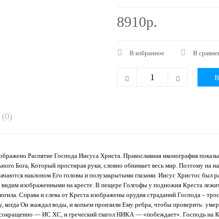
8910р.
В избранное
В сравне
(0)
зображено Распятие Господа Иисуса Христа. Православная иконография показы
ьного Бога, Который простирая руки, словно обнимает весь мир. Поэтому на н
ачаются наклоном Его головы и полузакрытыми глазами. Иисус Христос был рас
мы видим изображенными на кресте. В пещере Голгофы у подножия Креста лежи
огила. Справа и слева от Креста изображены орудия страданий Господа – трос
 когда Он жаждал воды, и копьем пронзили Ему ребра, чтобы проверить: умер
х сокращенно — ИС ХС, и греческий глагол НИКА — «побеждает». Господь на К