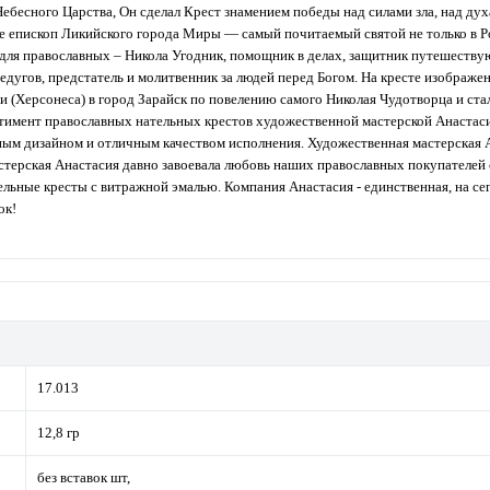
 Небесного Царства, Он сделал Крест знамением победы над силами зла, над д
ке епископ Ликийского города Миры — самый почитаемый святой не только в Ро
 для православных – Никола Угодник, помощник в делах, защитник путешеств
угов, предстатель и молитвенник за людей перед Богом. На кресте изображен
и (Херсонеса) в город Зарайск по повелению самого Николая Чудотворца и ста
ртимент православных нательных крестов художественной мастерской Анастас
ным дизайном и отличным качеством исполнения. Художественная мастерская 
астерская Анастасия давно завоевала любовь наших православных покупателей
тельные кресты с витражной эмалью. Компания Анастасия - единственная, на с
ок!
17.013
12,8 гр
без вставок шт,