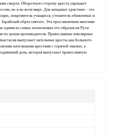
ухами смерти. Оборотную сторону креста украшает
ссии, но и во всем мире. Для западных христиан – это
ующих, покровитель учащихся, утешитель обиженных и
 Зарайский образ святого. Эта прославленная многими
ла одним из самых почитаемых его образов на Руси.
ия по ценам производителя. Православные ювелирные
Анастасия выпускает нательные кресты как большого
 своими нательными крестами с горячей эмалью, а
егодняшний день, которая выпускает православную