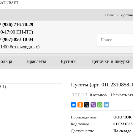
БАТЫВАЕТ.
О нас
Достав
 (926) 716-70-29
00-17:00 ПН-ПТ)
 (967) 050-10-04
21:00 без выходных)
Кольца
Браслеты
Бусины
Цепочки и шнурки
Пусеты (арт. 01С2310858-1
0 отзывов
|
Написать от
Производитель:
ООО 'ЮК 
Код товара:
01С231085
Доступность:
На складе