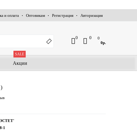
ка и оплата
Оптовикам
Регистрация
Авторизация
0
0
0
0р.
SALE
Акции
)
зыв
ЭСТЕТ'
8-1