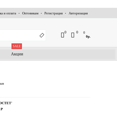
ка и оплата
Оптовикам
Регистрация
Авторизация
0
0
0
0р.
SALE
Акции
зыв
ЭСТЕТ'
1Р