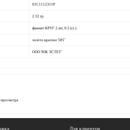
01С1112311Р
2.32 гр.
фианит КРУГ 2 шт, 0.5 (ct.)
золото красное 585˚
ООО 'ЮК ЭСТЕТ'
 просмотра
ржка
Для клиентов