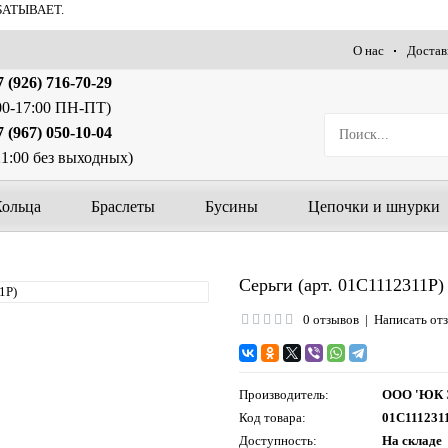
БАТЫВАЕТ.
О нас
Достав
 (926) 716-70-29
00-17:00 ПН-ПТ)
 (967) 050-10-04
21:00 без выходных)
Кольца
Браслеты
Бусины
Цепочки и шнурки
Серьги (арт. 01С1112311Р)
0 отзывов
|
Написать от
Производитель:
ООО 'ЮК 
Код товара:
01С111231
Доступность:
На складе