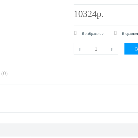
10324р.
В избранное
В сравне
(0)