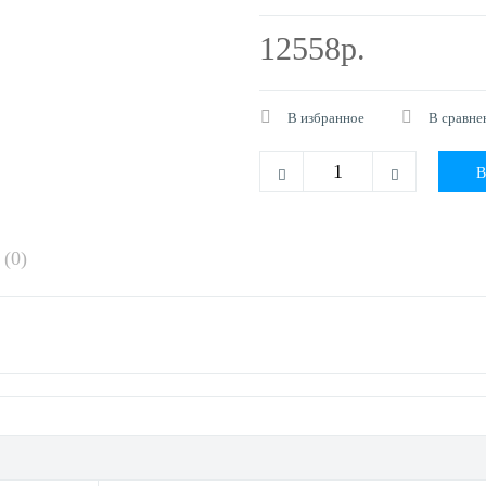
12558р.
В избранное
В сравне
(0)