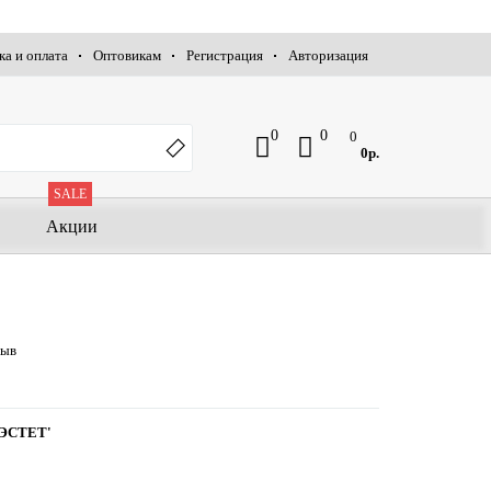
ка и оплата
Оптовикам
Регистрация
Авторизация
0
0
0
0р.
SALE
Акции
зыв
ЭСТЕТ'