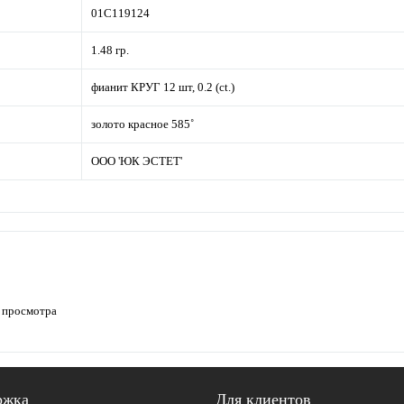
01С119124
1.48 гр.
фианит КРУГ 12 шт, 0.2 (ct.)
золото красное 585˚
ООО 'ЮК ЭСТЕТ'
 просмотра
ржка
Для клиентов