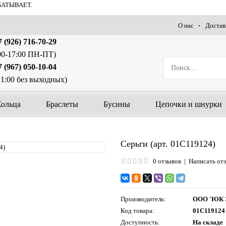
БАТЫВАЕТ.
О нас
Достав
 (926) 716-70-29
00-17:00 ПН-ПТ)
 (967) 050-10-04
21:00 без выходных)
Кольца
Браслеты
Бусины
Цепочки и шнурки
Серьги (арт. 01С119124)
0 отзывов
|
Написать от
Производитель:
ООО 'ЮК 
Код товара:
01С119124
Доступность:
На складе