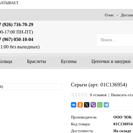
БАТЫВАЕТ.
О нас
Достав
 (926) 716-70-29
00-17:00 ПН-ПТ)
 (967) 050-10-04
21:00 без выходных)
Кольца
Браслеты
Бусины
Цепочки и шнурки
Серьги (арт. 01С136954)
0 отзывов
|
Написать от
Производитель:
ООО 'ЮК 
Код товара:
01С136954
Доступность:
На складе