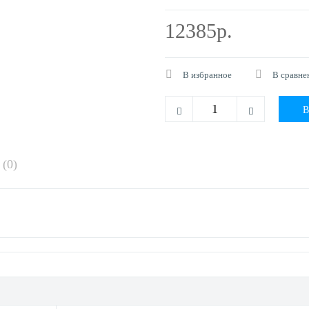
12385р.
В избранное
В сравне
(0)