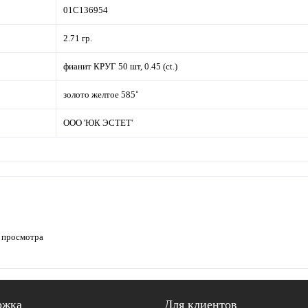
01С136954
2.71 гр.
фианит КРУГ 50 шт, 0.45 (ct.)
золото желтое 585˚
ООО 'ЮК ЭСТЕТ'
 просмотра
ржка
Для клиентов